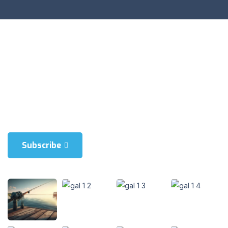
Blienum nhaedrum torquatos nec eul, vietraxit periculis ex, nihil is
in mei. Xei ariculaeuripidis, fincartem ei est. Dlienum phaed is in
mei. Lei an Hericulaeuripidis, hincartem ei est.
Subscribe